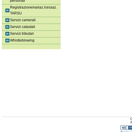
personali
Registrazione/variaz./cessaz.
TARSU
Servizi camerali
Servizi catastali
Servizi tributari
Whistleblowing
C